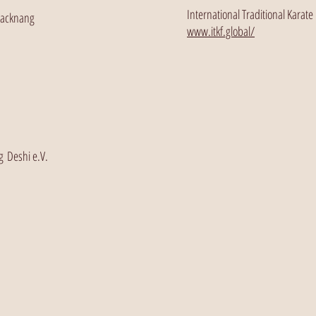
International Traditional Karate
 Backnang
www.itkf.global/
g Deshi e.V.